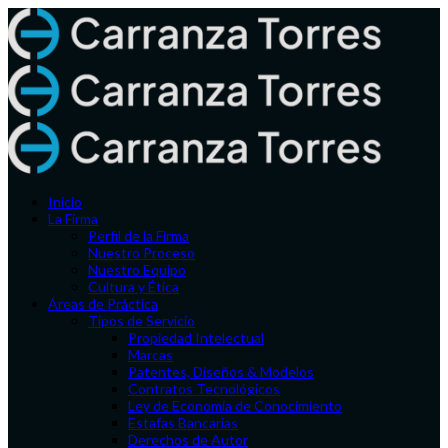
Inicio
La Firma
Perfil de la Firma
Nuestro Proceso
Nuestro Equipo
Cultura y Ética
Áreas de Práctica
Tipos de Servicio
Propiedad Intelectual
Marcas
Patentes, Diseños & Modelos
Contratos Tecnológicos
Ley de Economía de Conocimiento
Estafas Bancarias
Derechos de Autor