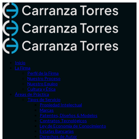
Inicio
La Firma
Perfil de la Firma
Nuestro Proceso
Nuestro Equipo
Cultura y Ética
Áreas de Práctica
Tipos de Servicio
Propiedad Intelectual
Marcas
Patentes, Diseños & Modelos
Contratos Tecnológicos
Ley de Economía de Conocimiento
Estafas Bancarias
Derechos de Autor