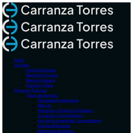
Inicio
La Firma
Perfil de la Firma
Nuestro Proceso
Nuestro Equipo
Cultura y Ética
Áreas de Práctica
Tipos de Servicio
Propiedad Intelectual
Marcas
Patentes, Diseños & Modelos
Contratos Tecnológicos
Ley de Economía de Conocimiento
Estafas Bancarias
Derechos de Autor