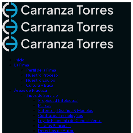
Inicio
La Firma
Perfil de la Firma
Nuestro Proceso
Nuestro Equipo
Cultura y Ética
Áreas de Práctica
Tipos de Servicio
Propiedad Intelectual
Marcas
Patentes, Diseños & Modelos
Contratos Tecnológicos
Ley de Economía de Conocimiento
Estafas Bancarias
Derechos de Autor