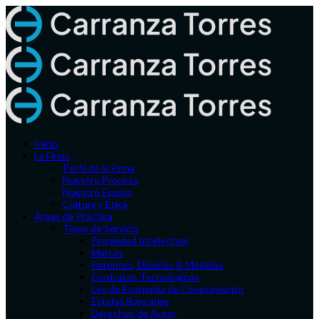
Inicio
La Firma
Perfil de la Firma
Nuestro Proceso
Nuestro Equipo
Cultura y Ética
Áreas de Práctica
Tipos de Servicio
Propiedad Intelectual
Marcas
Patentes, Diseños & Modelos
Contratos Tecnológicos
Ley de Economía de Conocimiento
Estafas Bancarias
Derechos de Autor