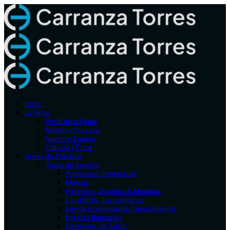
Inicio
La Firma
Perfil de la Firma
Nuestro Proceso
Nuestro Equipo
Cultura y Ética
Áreas de Práctica
Tipos de Servicio
Propiedad Intelectual
Marcas
Patentes, Diseños & Modelos
Contratos Tecnológicos
Ley de Economía de Conocimiento
Estafas Bancarias
Derechos de Autor